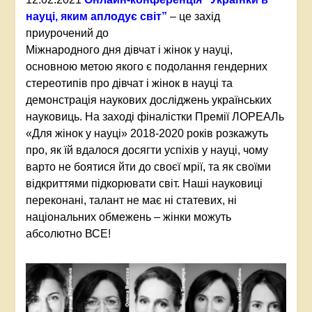
науці, яким аплодує світ”
– це захід
приурочений до
Міжнародного дня дівчат і жінок у науці,
основною метою якого є подолання гендерних
стереотипів про дівчат і жінок в науці та
демонстрація наукових досліджень українських
науковиць. На заході фіналістки Премії ЛОРЕАЛь
«Для жінок у науці» 2018-2020 років розкажуть
про, як їй вдалося досягти успіхів у науці, чому
варто не боятися йти до своєї мрії, та як своїми
відкриттями підкорювати світ. Наші науковиці
переконані, талант не має ні статевих, ні
національних обмежень – жінки можуть
абсолютно ВСЕ!