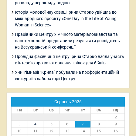
розкладу пероксиду водню
Історія молодої науковиці Ірини Старко увійшла до
міжнародного проєкту «One Day in the Life of Young
Woman in Science»
Працівники Центру хімічного матеріалознавства та
нанотехнологій представили результати досліджень
на Всеукраїнській конференції
Провідна фахівчиня центру Ірина Старко взяла участь
в інтерв’ю про виготовлення грілок для бійців
Учні гімназії “Крила” побували на профорієнтаційній
екскурсії в лабораторії Центру
Серпень 2026
Пн
Вт
Ср
Чт
Пт
Сб
Нд
1
2
3
4
5
6
7
8
9
10
11
12
13
14
15
16