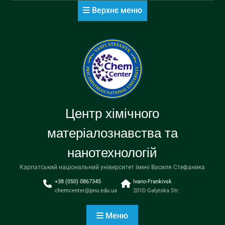
Перейти
Верхнє меню
до
вмісту
Центр хімічного
матеріалознавства та
нанотехнологій
Карпатський національний університет імені Василя Стефаника
+38 (050) 0867345
Ivano-Frankivsk
chemcenter@pnu.edu.ua
201D Galytska Str.
Меню