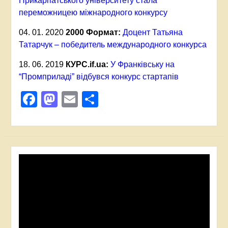
Прикарпатського університету стала
переможницею міжнародного конкурсу
04. 01. 2020
2000 Формат:
Доцент Татьяна
Татарчук – победитель международного конкурса
18. 06. 2019
КУРС.if.ua:
У Франківську на
“Промприладі” відбувся конкурс стартапів
Facebook
Mastodon
Email
Поділитися
Відеопрогравач