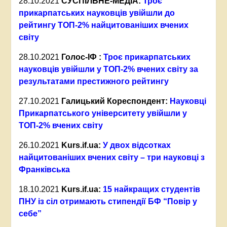
28.10.2021
СУСПІЛЬНЕ-МЕДІА:
Троє
прикарпатських науковців увійшли до
рейтингу ТОП-2% найцитованіших вчених
світу
28.10.2021
Голос-ІФ :
Троє прикарпатських
науковців увійшли у ТОП-2% вчених світу за
результатами престижного рейтингу
27.10.2021
Галицький Кореспондент:
Науковці
Прикарпатського університету увійшли у
ТОП-2% вчених світу
26.10.2021
Kurs.if.ua:
У двох відсотках
найцитованіших вчених світу – три науковці з
Франківська
18.10.2021
Kurs.if.ua:
15 найкращих студентів
ПНУ із сіл отримають стипендії БФ “Повір у
себе”