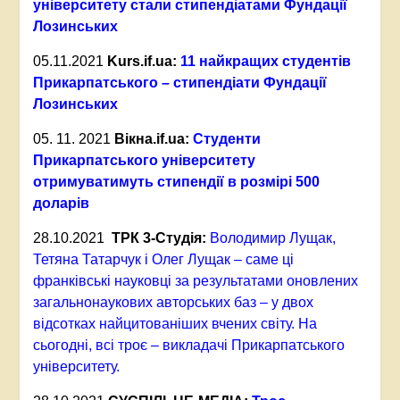
університету стали стипендіатами Фундації
Лозинських
05.11.2021
Kurs.if.ua:
11 найкращих студентів
Прикарпатського – стипендіати Фундації
Лозинських
05. 11. 2021
Вікна.
if.ua:
Студенти
Прикарпатського університету
отримуватимуть стипендії в розмірі 500
доларів
28.10.2021
ТРК 3-Студія:
Володимир Лущак,
Тетяна Татарчук і Олег Лущак – саме ці
франківські науковці за результатами оновлених
загальнонаукових авторських баз – у двох
відсотках найцитованіших вчених світу. На
сьогодні, всі троє – викладачі Прикарпатського
університету
.