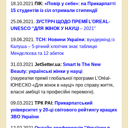
18.10.2021
ПІК:
«Повір у себе»: на Прикарпатті
15 студентів із сіл отримали стипендії
25.06.2021.
ЗУСТРІЧ ЩОДО ПРЕМІЇ L’OREAL-
UNESCO “ДЛЯ ЖІНОК У НАУЦІ
– 2021″
19.06.2021.
ТСН: Н
овини України:
вундеркінд із
Калуша – 5-річний хлопчик знає таблицю
Мендєлєєва та 12 абеток
31.03.2021
JetSetter.ua:
Smart Is The New
Beauty: українські жінки у науці
(лауреатки премії глобальної програми L’Oréal-
ЮНЕСКО «Для жінок в науці» про справу життя,
власні амбіції та професійні перемоги).
09.03.2021
ТРК РАІ:
Прикарпатський
університет у 20-ці світового рейтингу кращих
ЗВО України
12.02.2021
Онлайн-конференція “Українки в