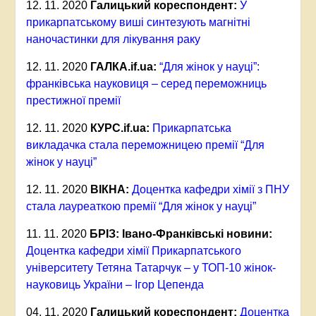
12. 11. 2020
Галицький кореспондент:
У
прикарпатському виші синтезують магнітні
наночастинки для лікування раку
12. 11. 2020
ГАЛКА.
if.ua:
“Для жінок у науці”:
франківська науковиця – серед переможниць
престижної премії
12. 11. 2020
КУРС.
if.ua:
Прикарпатська
викладачка стала переможницею премії “Для
жінок у науці”
12. 11. 2020
ВІКНА:
Доцентка кафедри хімії з ПНУ
стала лауреаткою премії “Для жінок у науці”
11. 11. 2020
БРІЗ: Івано-Франківські новини:
Доцентка кафедри хімії Прикарпатського
університету Тетяна Татарчук – у ТОП-10 жінок-
науковиць України – Ігор Цепенда
04. 11. 2020
Галицький кореспондент:
Доцентка