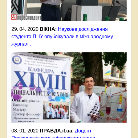
29. 04. 2020
ВІКНА:
Наукове дослідження
студента ПНУ опублікували в міжнародному
журналі.
08. 01. 2020
ПРАВДА.
if.ua:
Доцент