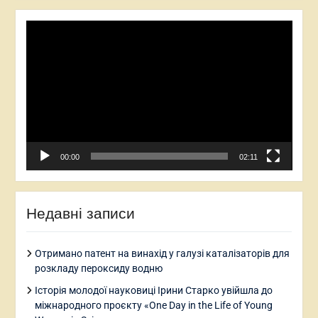
Відеопрогравач
00:00
02:11
Недавні записи
Отримано патент на винахід у галузі каталізаторів для
розкладу пероксиду водню
Історія молодої науковиці Ірини Старко увійшла до
міжнародного проєкту «One Day in the Life of Young