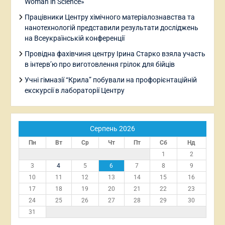
Woman in Science»
Працівники Центру хімічного матеріалознавства та
нанотехнологій представили результати досліджень
на Всеукраїнській конференції
Провідна фахівчиня центру Ірина Старко взяла участь
в інтерв’ю про виготовлення грілок для бійців
Учні гімназії “Крила” побували на профорієнтаційній
екскурсії в лабораторії Центру
Серпень 2026
Пн
Вт
Ср
Чт
Пт
Сб
Нд
1
2
3
4
5
6
7
8
9
10
11
12
13
14
15
16
17
18
19
20
21
22
23
24
25
26
27
28
29
30
31