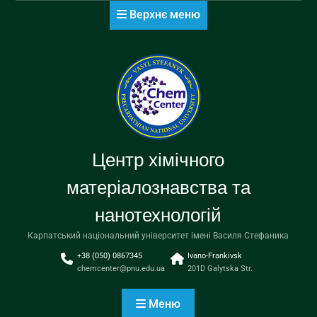
Перейти
Верхнє меню
до
вмісту
Центр хімічного
матеріалознавства та
нанотехнологій
Карпатський національний університет імені Василя Стефаника
+38 (050) 0867345
Ivano-Frankivsk
chemcenter@pnu.edu.ua
201D Galytska Str.
Меню