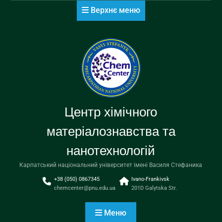
Перейти
Верхнє меню
до
вмісту
Центр хімічного
матеріалознавства та
нанотехнологій
Карпатський національний університет імені Василя Стефаника
+38 (050) 0867345
Ivano-Frankivsk
chemcenter@pnu.edu.ua
201D Galytska Str.
Меню