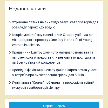
Недавні записи
Отримано патент на винахід у галузі каталізаторів для
розкладу пероксиду водню
Історія молодої науковиці Ірини Старко увійшла до
міжнародного проєкту «One Day in the Life of Young
Woman in Science»
Працівники Центру хімічного матеріалознавства та
нанотехнологій представили результати досліджень
на Всеукраїнській конференції
Провідна фахівчиня центру Ірина Старко взяла участь
в інтерв’ю про виготовлення грілок для бійців
Учні гімназії “Крила” побували на профорієнтаційній
екскурсії в лабораторії Центру
Серпень 2026