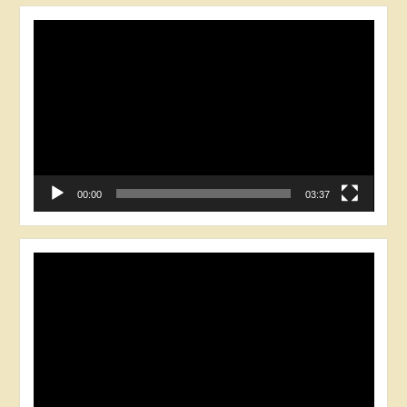
Відеопрогравач
00:00
03:37
Відеопрогравач